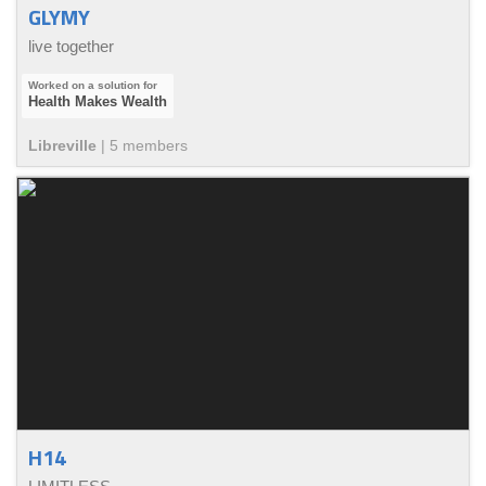
GLYMY
live together
Health Makes Wealth
Libreville
|
5
member
s
H14