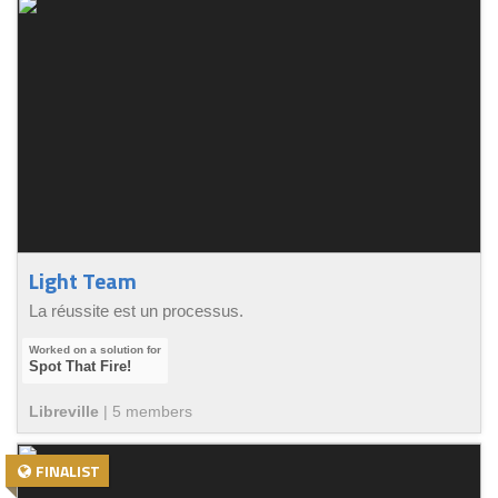
Light Team
La réussite est un processus.
Spot That Fire!
Libreville
|
5
member
s
FINALIST