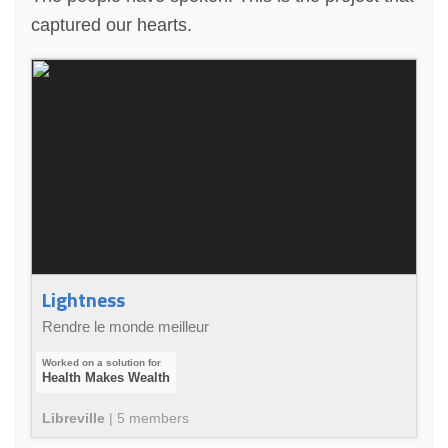
captured our hearts.
Lightness
Rendre le monde meilleur
Health Makes Wealth
Libreville
|
5
member
s