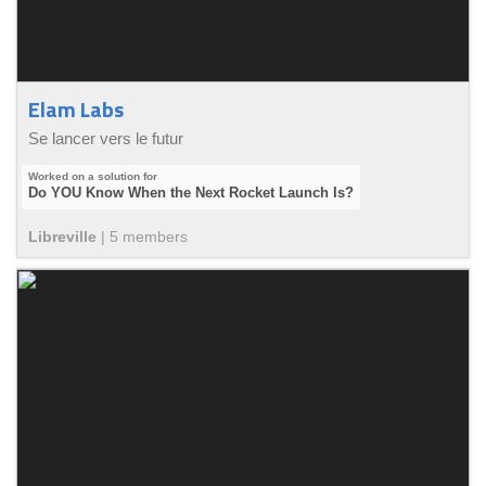
Elam Labs
Se lancer vers le futur
Do YOU Know When the Next Rocket Launch Is?
Libreville
|
5
member
s