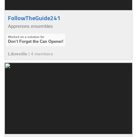
FollowTheGuide241
Apprenons ensembles
Don’t Forget the Can Opener!
Libreville
|
4
member
s