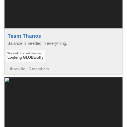
Team Thanos
Balance is needed in everything.
Looking GLOBE-ally
Libreville
|
5
member
s