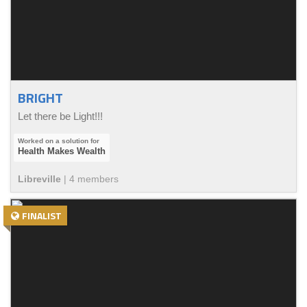
BRIGHT
Let there be Light!!!
Health Makes Wealth
Libreville
|
4
member
s
FINALIST