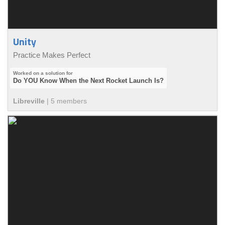
Unity
Practice Makes Perfect
Do YOU Know When the Next Rocket Launch Is?
Libreville
|
5
member
s