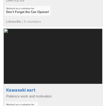
LIMITLESS
Don’t Forget the Can Opener!
Libreville
|
5
member
s
Kawasaki eart
Patience work and motivation