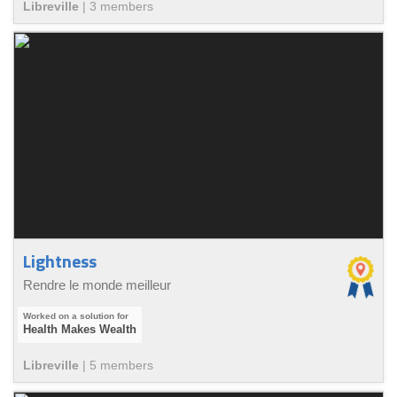
Libreville
|
3
member
s
Lightness
Rendre le monde meilleur
Health Makes Wealth
Libreville
|
5
member
s