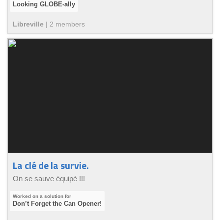
Looking GLOBE-ally
Libreville
|
2
member
s
La clé de la survie.
On se sauve équipé !!!
Don’t Forget the Can Opener!