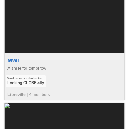
MWL
A smile for tomorrow
Looking GLOBE-ally
Libreville
|
4
member
s