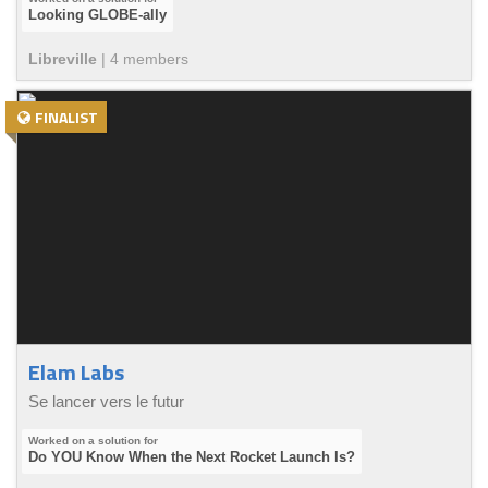
Looking GLOBE-ally
Libreville
|
4
member
s
FINALIST
Elam Labs
Se lancer vers le futur
Do YOU Know When the Next Rocket Launch Is?