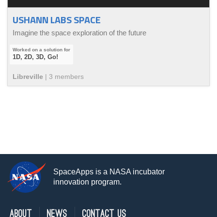
USHANN LABS SPACE
Imagine the space exploration of the future
1D, 2D, 3D, Go!
Libreville
|
3
member
s
SpaceApps is a NASA incubator
innovation program.
About
News
Contact Us